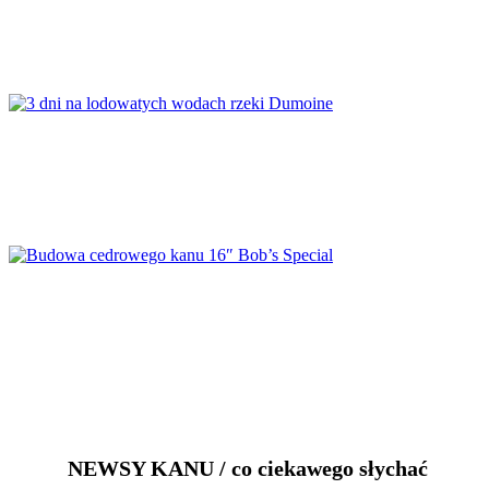
Dwumiesięczna samotna podróż kanu przez kana
3 dni na lodowatych wodach rzeki Dumoine
Budowa cedrowego kanu 16″ Bob’s Special
NEWSY KANU / co ciekawego słychać