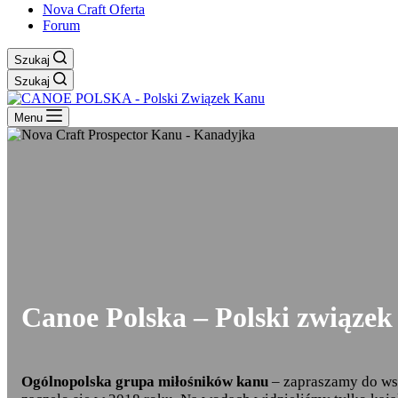
Nova Craft Oferta
Forum
Szukaj
Szukaj
Menu
Canoe Polska – Polski związek
Ogólnopolska grupa miłośników kanu
– zapraszamy do ws