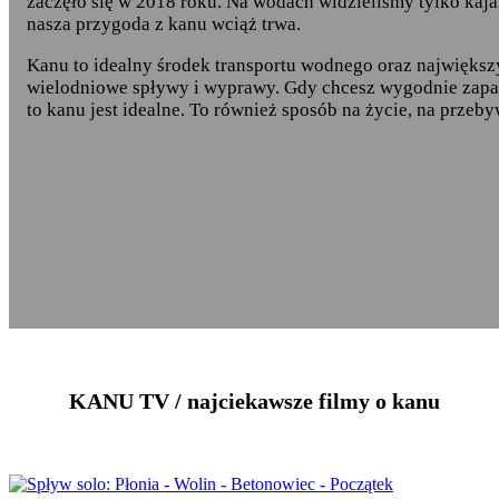
zaczęło się w 2018 roku. Na wodach widzieliśmy tylko kaja
nasza przygoda z kanu wciąż trwa.
Kanu to idealny środek transportu wodnego oraz największ
wielodniowe spływy i wyprawy. Gdy chcesz wygodnie zapa
to kanu jest idealne. To również sposób na życie, na przeby
KANU TV / najciekawsze filmy o kanu