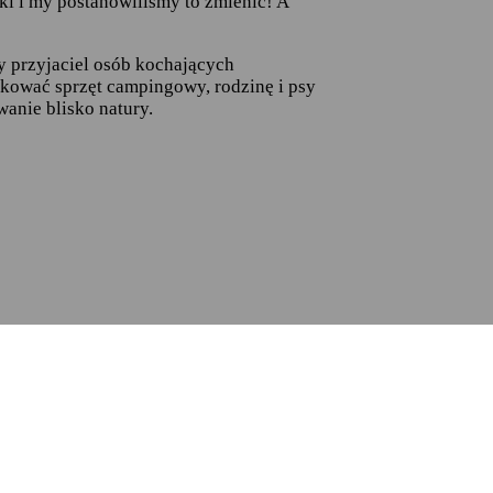
ki i my postanowiliśmy to zmienić! A
y przyjaciel osób kochających
kować sprzęt campingowy, rodzinę i psy
wanie blisko natury.