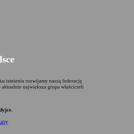
lsce
u istnienia rozwijamy naszą federację
aktualnie największa grupa właścicieli
dyjce
.
rupy