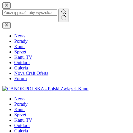
Przejdź
do
treści
Brak
wyników
News
Porady
Kanu
Sprzęt
Kanu TV
Outdoor
Galeria
Nova Craft Oferta
Forum
News
Porady
Kanu
Sprzęt
Kanu TV
Outdoor
Galeria