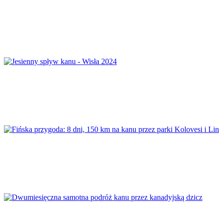
Spływ solo: Płonia – Wolin – Betonowiec – Począ
Jesienny spływ kanu – Wisła 2024
Fińska przygoda: 8 dni, 150 km na kanu przez pa