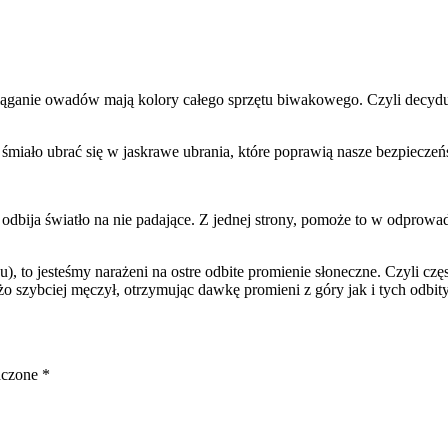
ąganie owadów mają kolory całego sprzętu biwakowego. Czyli decyduj
śmiało ubrać się w jaskrawe ubrania, które poprawią nasze bezpiecze
a odbija światło na nie padające. Z jednej strony, pomoże to w odprowa
anu), to jesteśmy narażeni na ostre odbite promienie słoneczne. Czyli 
żo szybciej męczył, otrzymując dawkę promieni z góry jak i tych odbi
aczone
*