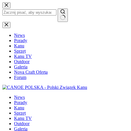
Przejdź
do
treści
Brak
wyników
News
Porady
Kanu
Sprzęt
Kanu TV
Outdoor
Galeria
Nova Craft Oferta
Forum
News
Porady
Kanu
Sprzęt
Kanu TV
Outdoor
Galeria