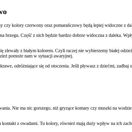
wo
ny czy kolory czerwony oraz pomarańczowy będą lepiej widoczne z dal
a brzegu. Część z nich będzie bardzo dobrze widoczna z daleka. Wpł
 się zlewały z białym kolorem. Czyli raczej nie wybierzemy białej odzi
zież pomoże nam w sytuacji awaryjnej.
askrawe, odróżniające się od otoczenia. Jeśli pływasz z dziećmi, zadba
ania. Nie ma nic gorszego, niż gryzące komary czy muszki na wodzie.
 na kontakt z owadami. Tu kolory, również mają duży wpływ na ich zach