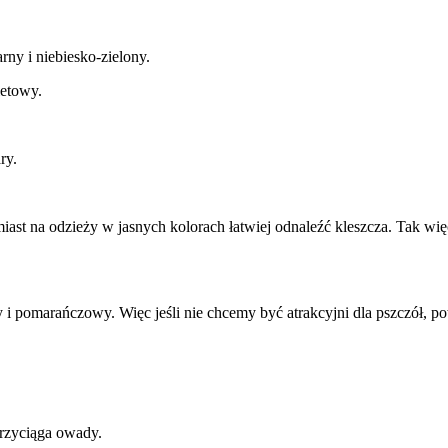
ny i niebiesko-zielony.
letowy.
ry.
atomiast na odzieży w jasnych kolorach łatwiej odnaleźć kleszcza. Tak w
ony i pomarańczowy. Więc jeśli nie chcemy być atrakcyjni dla pszczół, 
przyciąga owady.